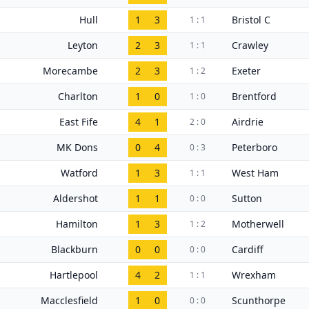
Hull
1
3
Bristol C
1 : 1
Leyton
2
3
Crawley
1 : 1
Morecambe
2
3
Exeter
1 : 2
Charlton
1
0
Brentford
1 : 0
East Fife
4
1
Airdrie
2 : 0
MK Dons
0
4
Peterboro
0 : 3
Watford
1
3
West Ham
1 : 1
Aldershot
1
1
Sutton
0 : 0
Hamilton
1
3
Motherwell
1 : 2
Blackburn
0
0
Cardiff
0 : 0
Hartlepool
4
2
Wrexham
1 : 1
Macclesfield
1
0
Scunthorpe
0 : 0