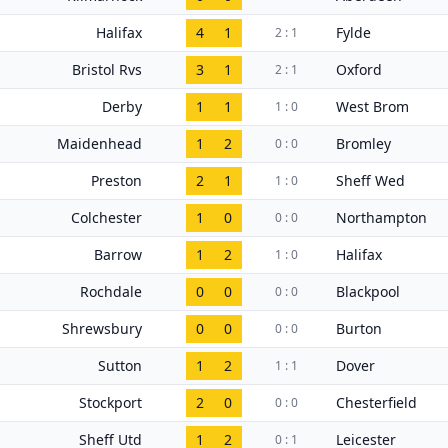
Halifax
4
1
Fylde
2 : 1
Bristol Rvs
3
1
Oxford
2 : 1
Derby
1
1
West Brom
1 : 0
Maidenhead
1
2
Bromley
0 : 0
Preston
2
1
Sheff Wed
1 : 0
Colchester
1
0
Northampton
0 : 0
Barrow
1
2
Halifax
1 : 0
Rochdale
0
0
Blackpool
0 : 0
Shrewsbury
0
0
Burton
0 : 0
Sutton
1
2
Dover
1 : 1
Stockport
2
0
Chesterfield
0 : 0
Sheff Utd
1
2
Leicester
0 : 1