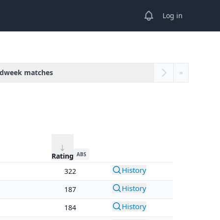
View notifications
Log in
dweek matches
»
ABS
Rating
History
322
History
187
History
184