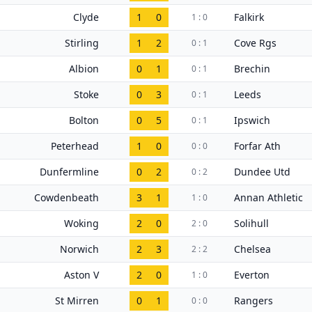
Clyde
1
0
Falkirk
1 : 0
Stirling
1
2
Cove Rgs
0 : 1
Albion
0
1
Brechin
0 : 1
Stoke
0
3
Leeds
0 : 1
Bolton
0
5
Ipswich
0 : 1
Peterhead
1
0
Forfar Ath
0 : 0
Dunfermline
0
2
Dundee Utd
0 : 2
Cowdenbeath
3
1
Annan Athletic
1 : 0
Woking
2
0
Solihull
2 : 0
Norwich
2
3
Chelsea
2 : 2
Aston V
2
0
Everton
1 : 0
St Mirren
0
1
Rangers
0 : 0