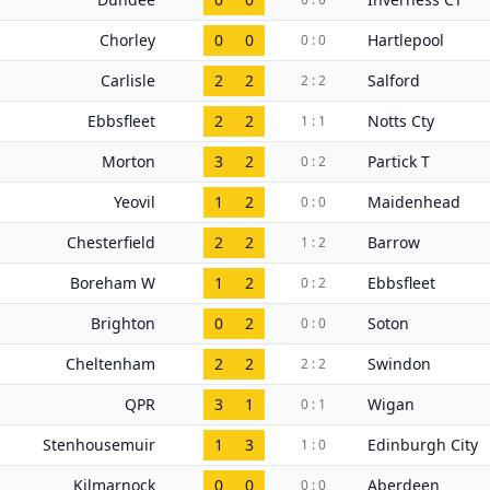
Chorley
0
0
Hartlepool
0 : 0
Carlisle
2
2
Salford
2 : 2
Ebbsfleet
2
2
Notts Cty
1 : 1
Morton
3
2
Partick T
0 : 2
Yeovil
1
2
Maidenhead
0 : 0
Chesterfield
2
2
Barrow
1 : 2
Boreham W
1
2
Ebbsfleet
0 : 2
Brighton
0
2
Soton
0 : 0
Cheltenham
2
2
Swindon
2 : 2
QPR
3
1
Wigan
0 : 1
Stenhousemuir
1
3
Edinburgh City
1 : 0
Kilmarnock
0
0
Aberdeen
0 : 0