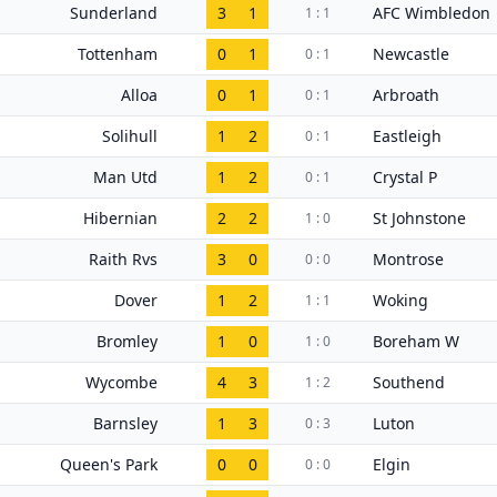
Sunderland
3
1
AFC Wimbledon
1 : 1
Tottenham
0
1
Newcastle
0 : 1
Alloa
0
1
Arbroath
0 : 1
Solihull
1
2
Eastleigh
0 : 1
Man Utd
1
2
Crystal P
0 : 1
Hibernian
2
2
St Johnstone
1 : 0
Raith Rvs
3
0
Montrose
0 : 0
Dover
1
2
Woking
1 : 1
Bromley
1
0
Boreham W
1 : 0
Wycombe
4
3
Southend
1 : 2
Barnsley
1
3
Luton
0 : 3
Queen's Park
0
0
Elgin
0 : 0