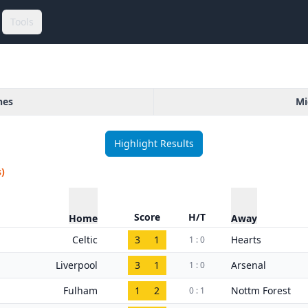
Tools
hes
Mi
Highlight Results
)
Score
H/T
Home
Away
Celtic
3
1
Hearts
1 : 0
Liverpool
3
1
Arsenal
1 : 0
Fulham
1
2
Nottm Forest
0 : 1