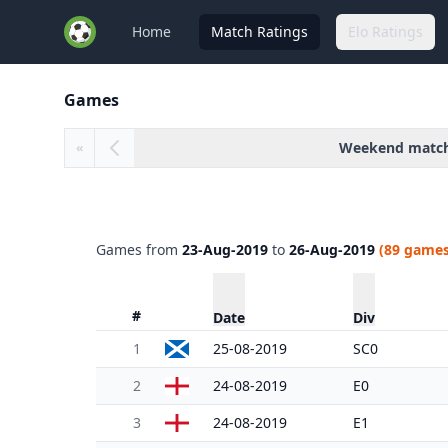
Home
Match Ratings
Elo Ratings
Games
Weekend matc
«
Games from
23-Aug-2019
to
26-Aug-2019
(89 games
#
Date
Div
1
25-08-2019
SC0
2
24-08-2019
E0
3
24-08-2019
E1