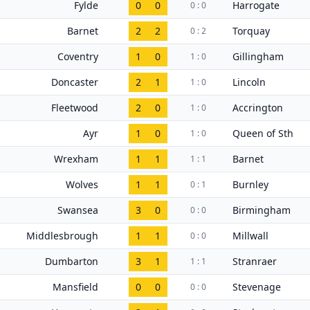
Fylde
0
0
Harrogate
0 : 0
Barnet
2
2
Torquay
0 : 2
Coventry
1
0
Gillingham
1 : 0
Doncaster
2
1
Lincoln
1 : 0
Fleetwood
2
0
Accrington
1 : 0
Ayr
1
0
Queen of Sth
1 : 0
Wrexham
1
1
Barnet
1 : 1
Wolves
1
1
Burnley
0 : 1
Swansea
3
0
Birmingham
0 : 0
Middlesbrough
1
1
Millwall
0 : 0
Dumbarton
3
1
Stranraer
1 : 1
Mansfield
0
0
Stevenage
0 : 0