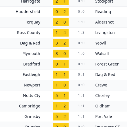
Harrogate
2
1
Stockport
0 : 0
Huddersfield
0
2
Reading
0 : 0
Torquay
2
0
Aldershot
1 : 0
Ross County
1
4
Livingston
1 : 3
Dag & Red
3
2
Yeovil
0 : 0
Plymouth
3
0
Walsall
1 : 0
Bradford
0
1
Forest Green
0 : 0
Eastleigh
1
1
Dag & Red
0 : 1
Newport
1
0
Crewe
0 : 0
Notts Cty
5
1
Chorley
1 : 1
Cambridge
1
2
Oldham
1 : 1
Grimsby
5
2
Port Vale
1 : 1
Dundee
0
0
Inverness CT
0 : 0