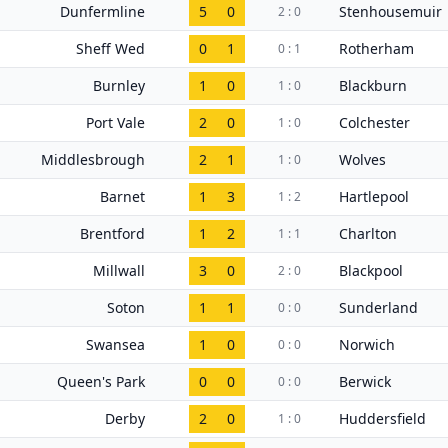
Dunfermline
5
0
Stenhousemuir
2 : 0
Sheff Wed
0
1
Rotherham
0 : 1
Burnley
1
0
Blackburn
1 : 0
Port Vale
2
0
Colchester
1 : 0
Middlesbrough
2
1
Wolves
1 : 0
Barnet
1
3
Hartlepool
1 : 2
Brentford
1
2
Charlton
1 : 1
Millwall
3
0
Blackpool
2 : 0
Soton
1
1
Sunderland
0 : 0
Swansea
1
0
Norwich
0 : 0
Queen's Park
0
0
Berwick
0 : 0
Derby
2
0
Huddersfield
1 : 0