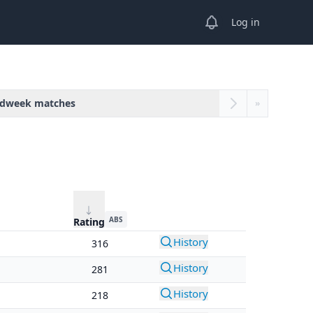
View notifications
Log in
dweek matches
»
ABS
Rating
History
316
History
281
History
218