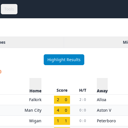
Tools
hes
Mi
Highlight Results
)
Score
H/T
Home
Away
Falkirk
2
0
Alloa
2 : 0
Man City
4
0
Aston V
0 : 0
Wigan
1
1
Peterboro
0 : 0