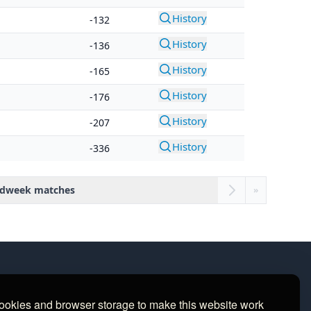
History
-132
History
-136
History
-165
History
-176
History
-207
History
-336
dweek matches
»
CONTACT
ookies and browser storage to make this website work