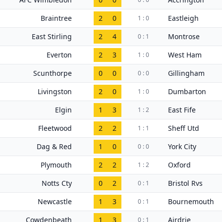
Braintree
2
0
Eastleigh
1 : 0
East Stirling
2
4
Montrose
0 : 1
Everton
2
3
West Ham
1 : 0
Scunthorpe
0
0
Gillingham
0 : 0
Livingston
2
0
Dumbarton
1 : 0
Elgin
1
3
East Fife
1 : 2
Fleetwood
2
2
Sheff Utd
1 : 1
Dag & Red
1
0
York City
0 : 0
Plymouth
2
2
Oxford
1 : 2
Notts Cty
0
2
Bristol Rvs
0 : 1
Newcastle
1
3
Bournemouth
0 : 1
Cowdenbeath
1
3
Airdrie
0 : 1