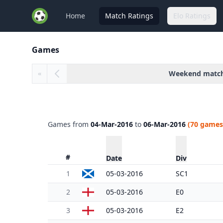
Home
Match Ratings
Elo Ratings
Games
Weekend matc
«
Games from
04-Mar-2016
to
06-Mar-2016
(70 games
#
Date
Div
1
05-03-2016
SC1
2
05-03-2016
E0
3
05-03-2016
E2