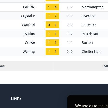
Carlisle
1
4
Northampton
0 : 2
Crystal P
1
2
Liverpool
0 : 0
Watford
0
1
Leicester
0 : 0
Albion
1
1
Peterhead
1 : 0
Crewe
1
1
Burton
1 : 1
Welling
1
1
Cheltenham
0 : 0
hes
Mi
LINKS
We use essential c