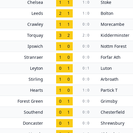
Chelsea
1
1
Stoke
1 : 0
Leeds
2
1
Bolton
1 : 0
Crawley
1
1
Morecambe
0 : 0
Torquay
3
2
Kidderminster
2 : 0
Ipswich
1
0
Nottm Forest
0 : 0
Stranraer
1
0
Forfar Ath
0 : 0
Leyton
0
1
Luton
0 : 1
Stirling
1
0
Arbroath
0 : 0
Hearts
1
0
Partick T
1 : 0
Forest Green
0
1
Grimsby
0 : 0
Southend
0
1
Chesterfield
0 : 0
Doncaster
0
1
Shrewsbury
0 : 0