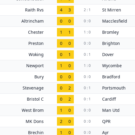
Raith Rvs
4
3
St Mirren
2 : 1
Altrincham
0
0
Macclesfield
0 : 0
Chester
1
1
Bromley
1 : 0
Preston
0
0
Brighton
0 : 0
Woking
0
1
Dover
0 : 1
Newport
1
0
Wycombe
1 : 0
Bury
0
0
Bradford
0 : 0
Stevenage
0
2
Portsmouth
0 : 1
Bristol C
0
2
Cardiff
0 : 1
West Brom
1
0
Man Utd
0 : 0
MK Dons
2
0
QPR
0 : 0
Brechin
1
0
Ayr
0 : 0