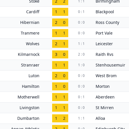
Stoke
2
2
Birmingham
1 : 1
Cardiff
1
1
Blackpool
0 : 1
Hibernian
2
0
Ross County
0 : 0
Tranmere
1
1
Port Vale
0 : 0
Wolves
2
1
Leicester
1 : 1
Kilmarnock
3
0
Raith Rvs
2 : 0
Stranraer
1
1
Stenhousemuir
1 : 0
Luton
2
0
West Brom
0 : 0
Hamilton
1
0
Morton
0 : 0
Motherwell
1
1
Aberdeen
0 : 1
Livingston
1
1
St Mirren
0 : 0
Dumbarton
1
2
Alloa
1 : 1
Annan Athletic
2
1
Edinburgh City
0 : 0