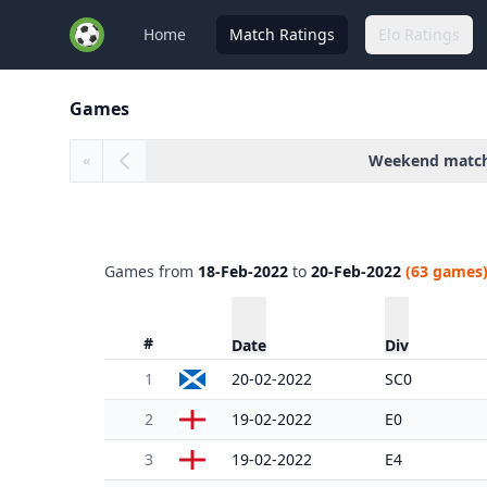
Home
Match Ratings
Elo Ratings
Games
Weekend matc
«
Games from
18-Feb-2022
to
20-Feb-2022
(63 games
#
Date
Div
1
20-02-2022
SC0
2
19-02-2022
E0
3
19-02-2022
E4