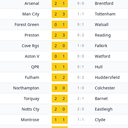
Arsenal
2
1
Brentford
0 : 0
Man City
2
3
Tottenham
1 : 1
Forest Green
0
1
Walsall
0 : 1
Preston
2
3
Reading
0 : 2
Cove Rgs
2
0
Falkirk
1 : 0
Aston V
0
1
Watford
0 : 0
QPR
1
1
Hull
0 : 1
Fulham
1
2
Huddersfield
0 : 2
Northampton
3
0
Colchester
1 : 0
Torquay
2
2
Barnet
2 : 1
Notts Cty
2
0
Eastleigh
2 : 0
Montrose
1
1
Clyde
1 : 1