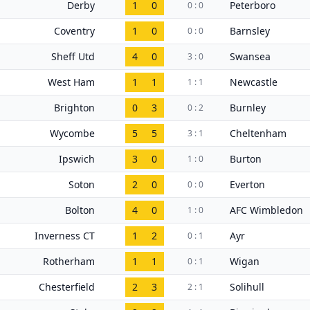
Derby
1
0
Peterboro
0 : 0
Coventry
1
0
Barnsley
0 : 0
Sheff Utd
4
0
Swansea
3 : 0
West Ham
1
1
Newcastle
1 : 1
Brighton
0
3
Burnley
0 : 2
Wycombe
5
5
Cheltenham
3 : 1
Ipswich
3
0
Burton
1 : 0
Soton
2
0
Everton
0 : 0
Bolton
4
0
AFC Wimbledon
1 : 0
Inverness CT
1
2
Ayr
0 : 1
Rotherham
1
1
Wigan
0 : 1
Chesterfield
2
3
Solihull
2 : 1