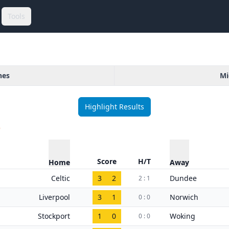
Tools
hes
Mi
Highlight Results
)
Score
H/T
Home
Away
Celtic
3
2
Dundee
2 : 1
Liverpool
3
1
Norwich
0 : 0
Stockport
1
0
Woking
0 : 0