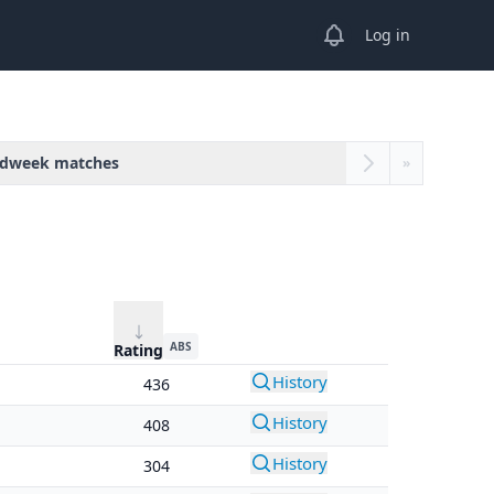
View notifications
Log in
dweek matches
»
ABS
Rating
History
436
History
408
History
304