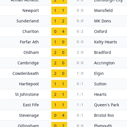
Newport
1
1
Mansfield
0 : 0
Sunderland
1
2
MK Dons
0 : 0
Charlton
0
4
Oxford
0 : 2
Forfar Ath
1
0
Kelty Hearts
0 : 0
Oldham
2
0
Bradford
2 : 0
Cambridge
2
0
Accrington
0 : 0
Cowdenbeath
2
0
Elgin
1 : 0
Hartlepool
1
1
Sutton
0 : 1
St Johnstone
2
1
Hearts
1 : 1
East Fife
1
1
Queen's Park
1 : 1
Stevenage
0
4
Bristol Rvs
0 : 1
Gillingham
0
2
Plymouth
0 : 0