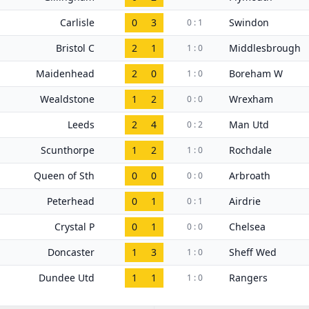
Carlisle
0
3
Swindon
0 : 1
Bristol C
2
1
Middlesbrough
1 : 0
Maidenhead
2
0
Boreham W
1 : 0
Wealdstone
1
2
Wrexham
0 : 0
Leeds
2
4
Man Utd
0 : 2
Scunthorpe
1
2
Rochdale
1 : 0
Queen of Sth
0
0
Arbroath
0 : 0
Peterhead
0
1
Airdrie
0 : 1
Crystal P
0
1
Chelsea
0 : 0
Doncaster
1
3
Sheff Wed
1 : 0
Dundee Utd
1
1
Rangers
1 : 0